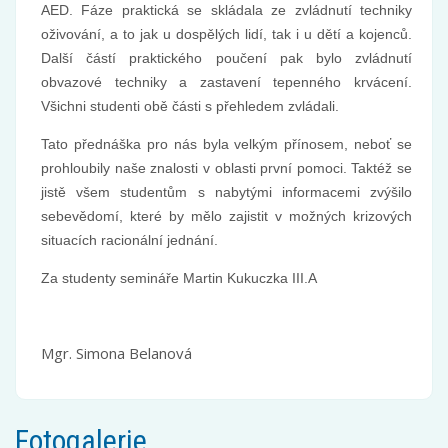
AED. Fáze praktická se skládala ze zvládnutí techniky
oživování, a to jak u dospělých lidí, tak i u dětí a kojenců.
Další částí praktického poučení pak bylo zvládnutí
obvazové techniky a zastavení tepenného krvácení.
Všichni studenti obě části s přehledem zvládali.
Tato přednáška pro nás byla velkým přínosem, neboť se
prohloubily naše znalosti v oblasti první pomoci. Taktéž se
jistě všem studentům s nabytými informacemi zvýšilo
sebevědomí, které by mělo zajistit v možných krizových
situacích racionální jednání.
Za studenty semináře Martin Kukuczka III.A
Mgr. Simona Belanová
Fotogalerie