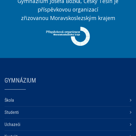
Gymnázium Josefa Božka, Český Těšín je
příspěvkovou organizací
zřizovanou Moravskoslezským krajem
GYMNÁZIUM
Škola
Studenti
Uchazeči