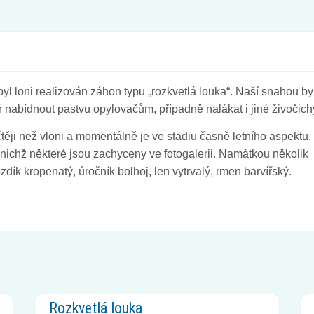
l loni realizován záhon typu „rozkvetlá louka“. Naší snahou by
ň nabídnout pastvu opylovačům, případně nalákat i jiné živočich
těji než vloni a momentálně je ve stadiu časně letního aspektu.
v nichž některé jsou zachyceny ve fotogalerii. Namátkou několik
zdík kropenatý, úročník bolhoj, len vytrvalý, rmen barvířský.
Rozkvetlá louka