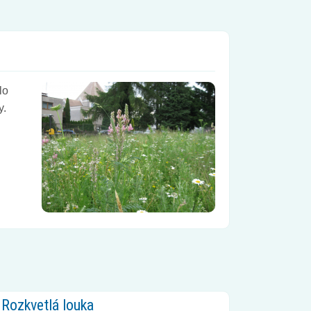
lo
y.
Rozkvetlá louka