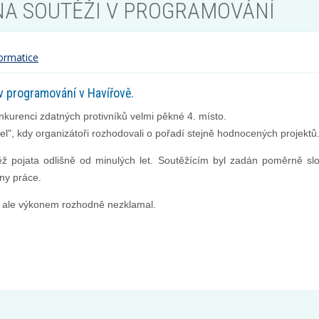
A SOUTĚŽI V PROGRAMOVÁNÍ
ormatice
v programování v Havířově.
nkurenci zdatných protivníků velmi pěkné 4. místo.
el", kdy organizátoři rozhodovali o pořadí stejně hodnocených projektů
 pojata odlišně od minulých let. Soutěžícím byl zadán poměrně slož
ny práce.
l, ale výkonem rozhodně nezklamal.