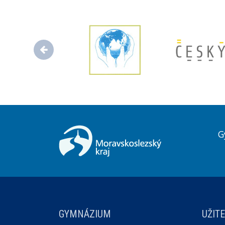
G
GYMNÁZIUM
UŽIT