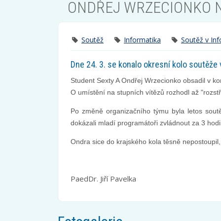
ONDŘEJ WRZECIONKO N
Soutěž
Informatika
Soutěž v Inf
Dne 24. 3. se konalo okresní kolo soutěže 
Student Sexty A Ondřej Wrzecionko obsadil v ko
O umístění na stupních vítězů rozhodl až "rozstř
Po změně organizačního týmu byla letos soutěž
dokázali mladí programátoři zvládnout za 3 hodi
Ondra sice do krajského kola těsně nepostoupi
PaedDr. Jiří Pavelka