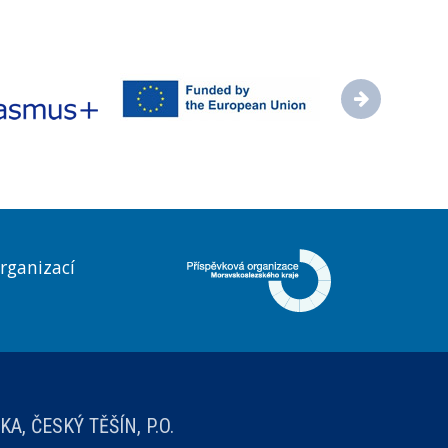
rganizací
, ČESKÝ TĚŠÍN, P.O.